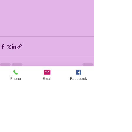
Phone
Email
Facebook
Voir tout
Posts récents